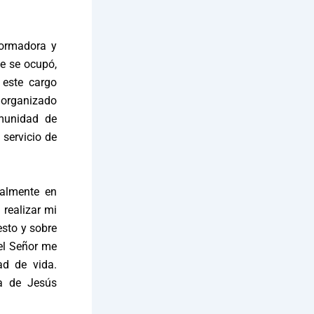
 formadora y
te se ocupó,
 este cargo
o organizado
munidad de
servicio de
ialmente en
 realizar mi
esto y sobre
 el Señor me
ad de vida.
a de Jesús