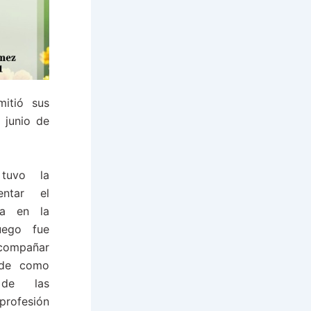
itió sus
 junio de
 tuvo la
entar el
ía en la
uego fue
compañar
rde como
 de las
profesión