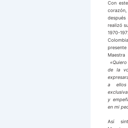
Con est
corazón,
después 
realizó s
1970-19
Colombi
present
Maestra
«Quiero 
de la v
expresará
a ello
exclusiv
y empeñ
en mi pe
Así si