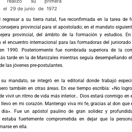
o, realizó su primera
n el 29 de junio de 1972
 regresar a su tierra natal, fue reconfirmada en la tarea de
nsejera provincial para el apostolado; en el mandato siguien
jera provincial, del ámbito de la formación y estudios. En
n el encuentro internacional para las formadoras del juniorad
en 1990. Posteriormente fue nombrada superiora de la co
ás tarde en la de Manizales mientras seguía desempeñando el 
e las jóvenes pre-postulantes.
r su mandato, se integró en la editorial donde trabajó espec
ero también en otras áreas. En ese tiempo escribía: «No logro
de vivir un ritmo de vida más interior… Dios estará conmigo en 
 llevo en mi corazón. Mantengo viva mi fe, gracias al don que
día». Fue un apóstol paulino de gran solidez y profundid
 estaba fuertemente comprometida en dejar que la person
marse en ella.