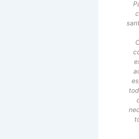
P
c
san
C
c
e
a
es
tod
nec
t