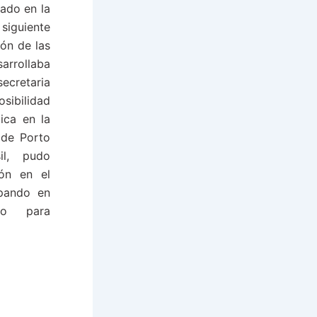
lado en la
 siguiente
ón de las
rrollaba
cretaria
osibilidad
ica en la
 de Porto
il, pudo
ión en el
ipando en
no para