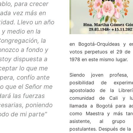
ablo, para crecer
ada vez más en
tidad. Llevo un año
y medio en la
ongregación, la
en Bogotá-Orquídeas y em
onozco a fondo y
votos perpetuos el 29 de
stoy dispuesta a
1978 en este mismo lugar.
ceptar lo que me
Siendo joven profesa,
pera, confío ante
posibilidad de experim
o que el Señor me
apostolado de la Librer
dará las fuerzas
comunidad de Cali y l
esarias, poniendo
llamada a Bogotá para a
odo de mi parte”
como Maestra y más ta
asistente, al grupo
postulantes. Después de la 