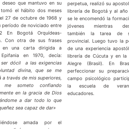
e deseo que mantuvo en su
perpetua, realizó su aposto
 tomó el hábito dos meses
librería de Bogotá y al año
el 27 de octubre de 1968 y
se le encomendó la formaci
u período de noviciado entre
jóvenes mientras desa
72 En Bogotá Orquídeas-
también la tarea de se
a. Con otra de sus frases
provincial. Luego tuvo la p
e en una carta dirigida a
de una experiencia apostól
 Epifania en 1970, decía:
librería de Cúcuta y en la
ser dócil a las exigencias
Alegre (Brasil). En Bras
oluntad divina, que se me
perfeccionar su preparac
 a través de mis superiores,
campo psicológico partic
s me someto confiando
la escuela de vera
amente en la gracia de Dios
educadores.
ándome a dar todo lo que
queñez sea capaz de dar»
ntiéndose amada por el