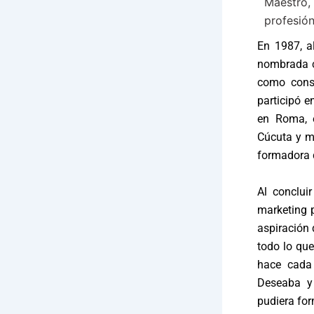
Maestr
profesió
En 1987, al
nombrada co
como conse
participó e
en Roma, 
Cúcuta y m
formadora d
Al conclui
marketing p
aspiración 
todo lo que
hace cada 
Deseaba y
pudiera for