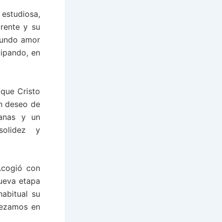
estudiosa,
rente y su
ofundo amor
cipando, en
que Cristo
un deseo de
anas y un
 solidez y
Acogió con
nueva etapa
abitual su
«rezamos en