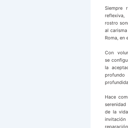
Siempre r
reflexiva
rostro son
al carisma
Roma, en e
Con volun
se configu
la acept
profundo 
profundid
Hace como
serenidad 
de la vid
invitación
reparación