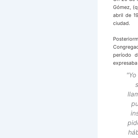
Gómez, (qu
abril de 1
ciudad.
Posterior
Congregaci
período d
expresaba 
"Yo
lla
p
in
pid
háb