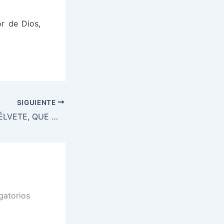
r de Dios,
SIGUIENTE
“HIJO MÍO, DEVUÉLVETE, QUE MI MADRE TE VA A CUIDAR”
gatorios