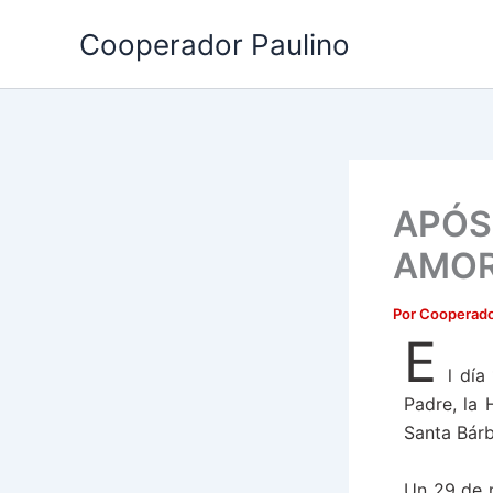
Ir
Cooperador Paulino
al
contenido
APÓS
AMOR
Por
Cooperado
E
l día
Padre, la
Santa Bár
Un 29 de 