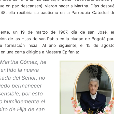
e en paz descansen), vieron nacer a Martha. Días despué
948, ella recibiría su bautismo en la Parroquia Catedral 
mente, un 19 de marzo de 1967, día de san José, e
ón de las Hijas de san Pablo en la ciudad de Bogotá para
e formación inicial. Al año siguiente, el 15 de agos
en una carta dirigida a Maestra Epifania:
 Martha Gómez, he
sentido la nueva
mada del Señor, no
uedo permanecer
sensible, por esto
o humildemente el
ito de Hija de san