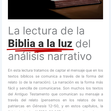
La lectura de la
del
Biblia a la luz
análisis narrativo
En esta lectura tratamos de captar el mensaje que en los
textos bíblicos se comunica a través de la forma del
relato (o de la narración). La narración es la forma más
fácil y sencilla de comunicarse. Son muchos los textos
del Antiguo Testamento que comunican su mensaje a
través del relato (pensemos en los relatos de los
patriarcas en
Génesis
12–50, y en estos capítulos, la