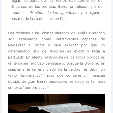
reglas se aplican a los textos que contienen los
discursos de los profetas (libros proféticos), de los
apóstoles (
Hechos de los apóstoles
) y a algunos
pasajes de las cartas de san Pablo.
Las técnicas e intuiciones literarios del análisis retórico
son estudiados como herramientas capaces de
involucrar al lector y para explicar por qué un
determinado uso del lenguaje es eficaz y llega a
persuadir. En efecto, el lenguaje de los libros bíblicos es
un lenguaje religioso persuasivo, porque la Biblia no es
simplemente un enunciado de la verdad (es decir, un
texto “informativo”), sino que contiene un mensaje
dotado de gran fuerza persuasiva (es decir, es también
un texto “performativo”).