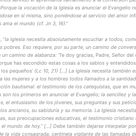
 Porque la vocación de la Iglesia es anunciar el Evangelio n
dose en sí misma, sino poniéndose al servicio del amor inf
s ama el mundo (cf. Jn 3, 16)
.”
, “
la Iglesia necesita absolutamente escuchar a todos, co
s pobres. Eso requiere, por su parte, un camino de convers
n un camino de alabanza:
‘Te doy gracias, Padre, Señor del 
 porque has escondido estas cosas a los sabios y entendidos,
 los pequeños’
(Lc 10, 21) […] La Iglesia necesita también 
, a las mujeres y a los hombres todos llamados a la santidad
ción bautismal: el testimonio de los catequistas, que en m
s son los primeros en anunciar el Evangelio; la sencillez y l
os, el entusiasmo de los jóvenes, sus preguntas y sus petici
los ancianos, su sabiduría y su memoria. La Iglesia necesit
lias, sus preocupaciones educativas, el testimonio cristiano
 el mundo de hoy.” […] Debe también dejarse interpelar por
de la vida consagrada, centinela vigilante de las llamadas de