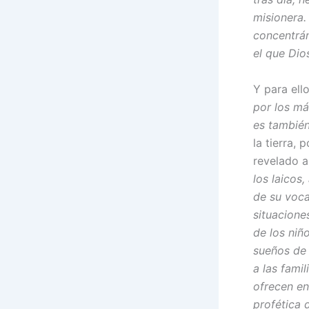
misionera.
concentrán
el que Dio
Y para ello
por los má
es tambié
la tierra,
revelado a
los laicos
de su voca
situacione
de los niñ
sueños de 
a las fami
ofrecen en
profética 