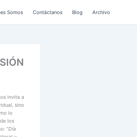
nes Somos
Contáctanos
Blog
Archivo
SIÓN
os invita a
idual, sino
omo lo
de los
o: “
Día
storal y