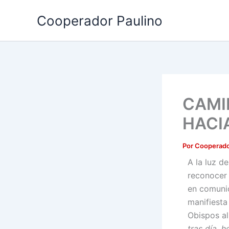
Ir
Cooperador Paulino
al
contenido
CAMI
HACI
Por
Cooperado
A la luz d
reconocer 
en comunió
manifiesta
Obispos al
tras día, 