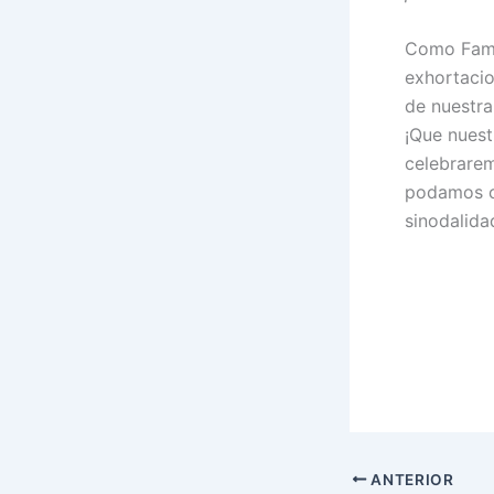
Como Famil
exhortacio
de nuestra
¡Que nuest
celebrarem
podamos co
sinodalida
ANTERIOR