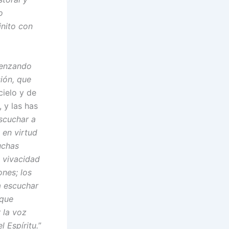
o
inito con
menzando
ión, que
cielo y de
 y las has
escuchar a
 en virtud
uchas
a vivacidad
ones; los
a escuchar
 que
 la voz
l Espíritu.
”