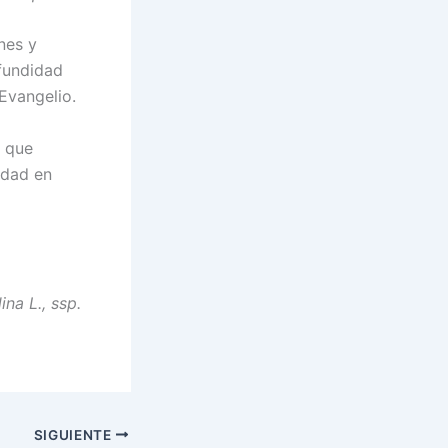
nes y
fundidad
 Evangelio.
a que
idad en
na L., ssp.
SIGUIENTE