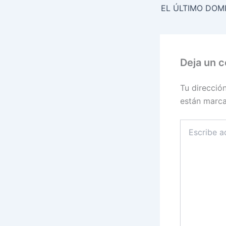
Deja un 
Tu direcció
están marc
Escribe
aquí...