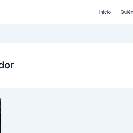
Inicio
Quié
ador