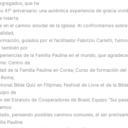
 Agregados, que ha
su 41° aniversario: una auténtica experiencia de gracia vivi
 inserta
 en el camino sinodal de la Iglesia. Al confrontarnos sobre
alidad,
ormación, guiados por el facilitador Fabrizio Carletti, fuimo
 también por
periencias de la Familia Paulina en el mundo, que agradec
te: Centro de
idad de la Familia Paulina en Corea; Curso de formación de
e Roma;
tional Bible Quiz en Filipinas; Festival de Livre et de la Bibl
uipo de
n del Estatuto de Cooperadores de Brasil; Equipo “Sui pass
 Hemos
tado, pensando posibles caminos comunes, el ser precisa
ia Paulina