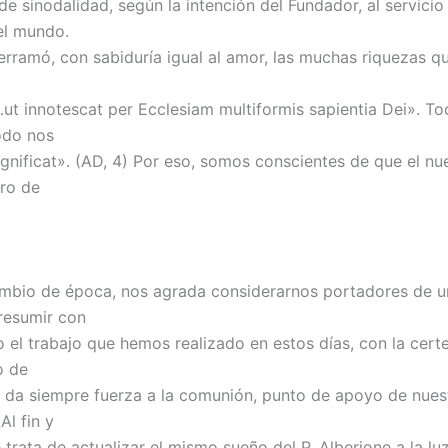
de sinodalidad, según la intención del Fundador, al servicio
 el mundo.
erramó, con sabiduría igual al amor, las muchas riquezas q
…ut innotescat per Ecclesiam multiformis sapientia Dei». To
odo nos
agnificat». (AD, 4) Por eso, somos conscientes de que el n
uro de
mbio de época, nos agrada considerarnos portadores de u
resumir con
vo el trabajo que hemos realizado en estos días, con la cer
io de
 da siempre fuerza a la comunión, punto de apoyo de nues
Al fin y
e trata de actualizar el mismo sueño del P. Alberione a la lu