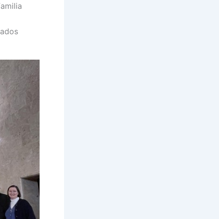
amilia
gados