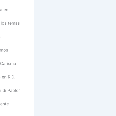
da en
 los temas
s
emos
l Carisma
e en R.D.
i di Paolo”
mente