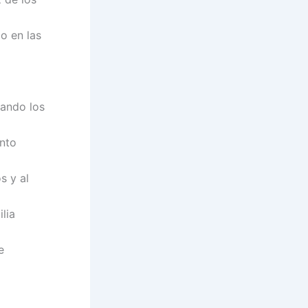
o en las
ñando los
nto
s y al
lia
e