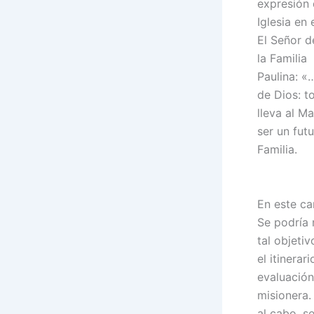
expresión 
Iglesia en
El Señor d
la Familia
Paulina: «
de Dios: t
lleva al M
ser un fut
Familia.
En este ca
Se podría 
tal objeti
el itinerar
evaluación
misionera. 
al cabo, s