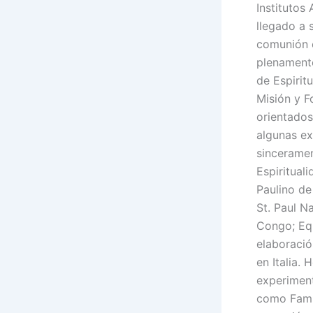
Institutos
llegado a 
comunión e
plenamente
de Espiritu
Misión y F
orientados
algunas ex
sinceramen
Espiritual
Paulino d
St. Paul Na
Congo; Eq
elaboració
en Italia.
experimen
como Famil