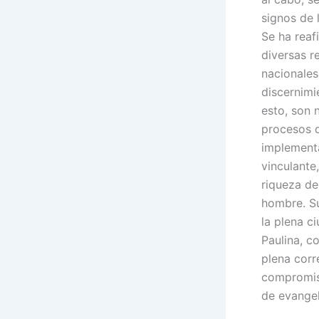
signos de 
Se ha reaf
diversas r
nacionales
discernimi
esto, son 
procesos 
implementa
vinculante
riqueza de
hombre. S
la plena c
Paulina, c
plena corr
compromis
de evangel