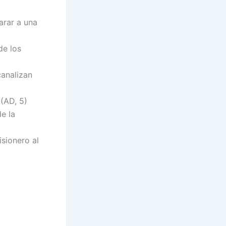
arar a una
de los
canalizan
 (AD, 5)
e la
isionero al