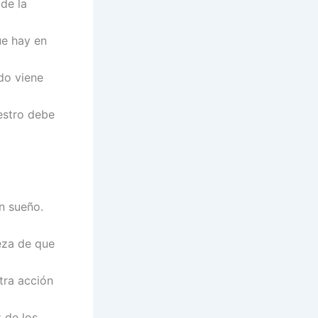
 de la
ue hay en
do viene
uestro debe
n sueño.
teza de que
tra acción
z de los