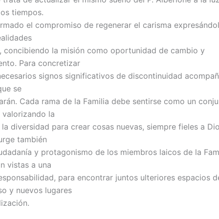
los tiempos.
irmado el compromiso de regenerar el carisma expresándol
ealidades
, concibiendo la misión como oportunidad de cambio y
ento. Para concretizar
necesarios signos significativos de discontinuidad acompa
que se
rán. Cada rama de la Familia debe sentirse como un conju
, valorizando la
 la diversidad para crear cosas nuevas, siempre fieles a Dio
urge también
iudadanía y protagonismo de los miembros laicos de la Fami
on vistas a una
esponsabilidad, para encontrar juntos ulteriores espacios d
o y nuevos lugares
ización.