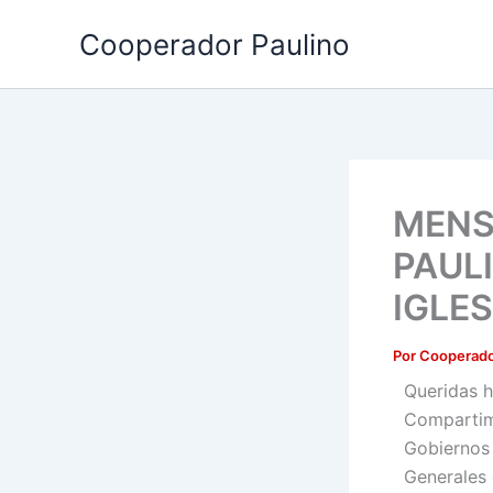
Ir
Cooperador Paulino
al
contenido
MENSA
PAUL
IGLES
Por
Cooperado
Queridas 
Compartimo
Gobiernos
Generales 