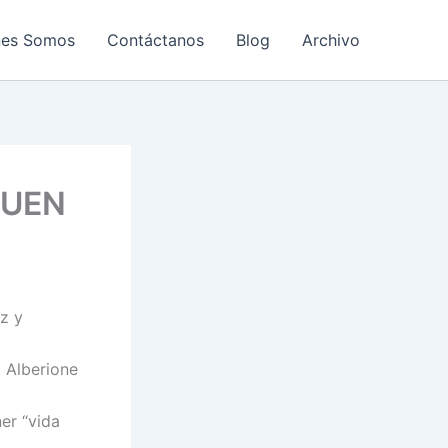
nes Somos
Contáctanos
Blog
Archivo
BUEN
z y
. Alberione
er “vida