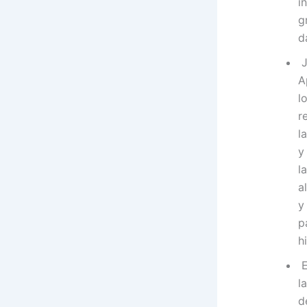
i
g
d
J
A
l
r
l
y
l
a
y
p
h
E
l
d