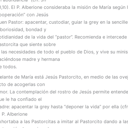
0,10). El P. Alberione consideraba la misión de María según l
ooperación” con Jesús
uen Pastor: apacentar, custodiar, guiar la grey en la sencille
aboriosidad, bondad y
otidianidad de la vida del “pastor”. Recomienda e intercede 
astorcita que siente sobre
í las necesidades de todo el pueblo de Dios, y vive su minis
aciéndose madre y hermana
e todos.
elante de María está Jesús Pastorcito, en medio de las ovej
cto de acogerlas con
mor. La contemplación del rostro de Jesús permite entende
ue le ha confiado el
adre: apacentar la grey hasta “deponer la vida” por ella (cfr.
l P. Alberione
xhortaba a las Pastorcitas a imitar al Pastorcito dando a la