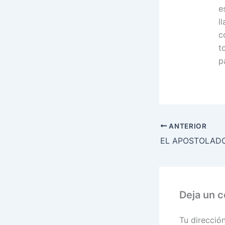
e
l
c
t
p
ANTERIOR
Deja un 
Tu direcció