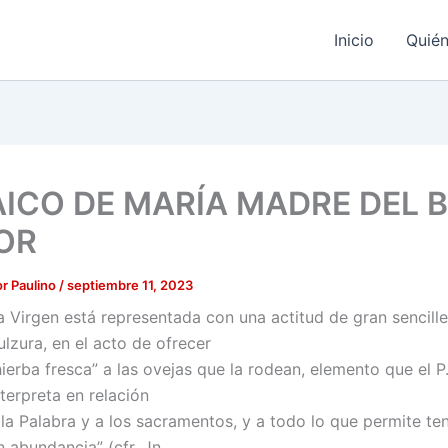
Inicio
Quié
ICO DE MARÍA MADRE DEL 
OR
r Paulino
/
septiembre 11, 2023
a Virgen está representada con una actitud de gran sencille
ulzura, en el acto de ofrecer
hierba fresca” a las ovejas que la rodean, elemento que el P
nterpreta en relación
 la Palabra y a los sacramentos, y a todo lo que permite ten
n abundancia” (cfr. Jn