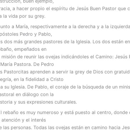
nstrucción, buen ejemplo,
racia, a hacer propio el espíritu de Jesús Buen Pastor que 
a la vida por su grey.
unto a María, respectivamente a la derecha y a la izquierda
póstoles Pedro y Pablo,
os dos más grandes pastores de la Iglesia. Los dos están e
ebaño, empeñados en
a misión de reunir las ovejas indicándoles el Camino: Jesús 
 María Pastora. De Pedro
as Pastorcitas aprenden a servir la grey de Dios con gratui
legría, en la fidelidad a Cristo
 a su Iglesia. De Pablo, el coraje de la búsqueda de un minis
astoral en diálogo con la
istoria y sus expresiones culturales.
l rebaño es muy numeroso y está puesto al centro, donde
a atención y el interés
e las personas. Todas las ovejas están en camino hacia Jes