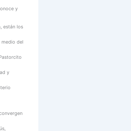
conoce y
, están los
n medio del
Pastorcito
dad y
terio
 convergen
ús,