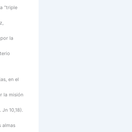
a “triple
z,
por la
terio
as, en el
r la misión
 Jn 10,18).
s almas