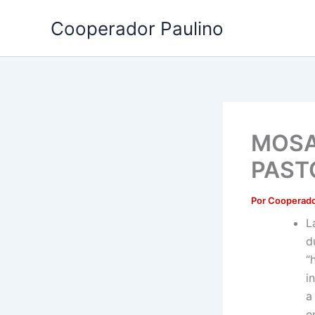
Ir
Cooperador Paulino
al
contenido
MOSA
PAST
Por
Cooperado
L
d
“
i
a
e