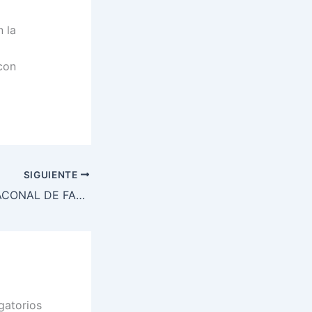
n la
 con
SIGUIENTE
ORDENACIÓN DIACONAL DE FARUD IGNACIO BRÍÑEZ
gatorios