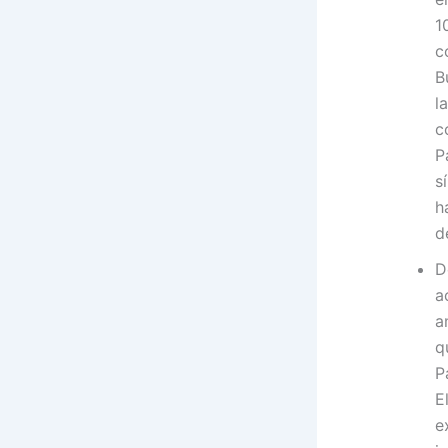
1
c
B
l
c
P
s
h
d
D
a
a
q
P
E
e