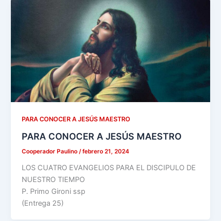
PARA CONOCER A JESÚS MAESTRO
PARA CONOCER A JESÚS MAESTRO
Cooperador Paulino
/
febrero 21, 2024
LOS CUATRO EVANGELIOS PARA EL DISCIPULO DE
NUESTRO TIEMPO
P. Primo Gironi ssp
(Entrega 25)